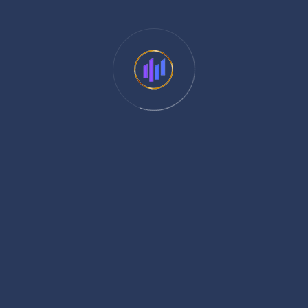
sanciones.
Garantizar la continuidad operativa de la entidad.
La prevención siempre resulta menos costosa que la
corrección.
Construyendo instituciones más
sólidas
La gestión pública moderna exige una combinación
equilibrada de conocimiento técnico, visión estratégica y
responsabilidad institucional. Las entidades que apuestan
por la prevención, la modernización y el cumplimiento
normativo estarán mejor preparadas para enfrentar los
desafíos actuales y futuros.
Fortalecer la gestión no significa únicamente evitar riesgos;
significa crear organizaciones más eficientes, transparentes