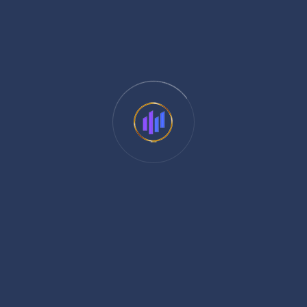
n mayores exigencias de transparencia, eficiencia y cumplimient
iciente. Hoy, las organizaciones públicas que logran mejores resu
nticipar riesgos, fortalecer sus procesos internos y tomar decisi
ia demuestra que
(
0
)
ABR 13
miento Administrativo Discipl